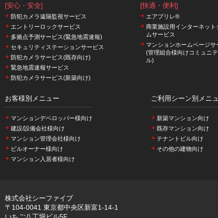
[安心・安全]
[快適・便利]
防犯カメラ遠隔監視サービス
エアプリレ®
エントリーロックサービス
商業施設用インターネット
ムサービス
多拠点予測サービス(緊急地震速報)
マンションホームページサ
セキュリティステーションサービス
(管理組合様向けコミュニ
防犯カメラサービス(既存向け)
ル)
緊急地震速報サービス
防犯カメラサービス(新築向け)
お客様別メニュー
ご利用シーン別メニ
マンションデベロッパー様向け
新築マンション向け
建設/設備会社様向け
既存マンション向け
マンション管理会社様向け
テナントビル向け
ビルオーナー様向け
その他の建物向け
マンション入居者様向け
株式会社シーファイブ
〒104-0041 東京都中央区新富1-14-1
いちご八丁堀ビル5F