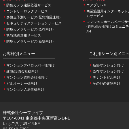
防犯カメラ遠隔監視サービス
エアプリレ®
エントリーロックサービス
商業施設用インターネット
ムサービス
多拠点予測サービス(緊急地震速報)
マンションホームページサ
セキュリティステーションサービス
(管理組合様向けコミュニ
防犯カメラサービス(既存向け)
ル)
緊急地震速報サービス
防犯カメラサービス(新築向け)
お客様別メニュー
ご利用シーン別メニ
マンションデベロッパー様向け
新築マンション向け
建設/設備会社様向け
既存マンション向け
マンション管理会社様向け
テナントビル向け
ビルオーナー様向け
その他の建物向け
マンション入居者様向け
株式会社シーファイブ
〒104-0041 東京都中央区新富1-14-1
いちご八丁堀ビル5F
03-5540-5205