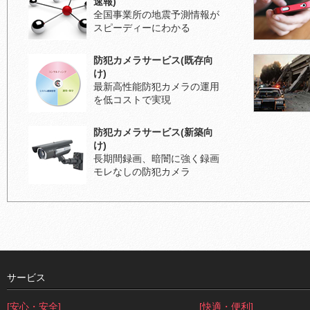
速報)
全国事業所の地震予測情報が
スピーディーにわかる
防犯カメラサービス(既存向
け)
最新高性能防犯カメラの運用
を低コストで実現
防犯カメラサービス(新築向
け)
長期間録画、暗闇に強く録画
モレなしの防犯カメラ
サービス
[安心・安全]
[快適・便利]