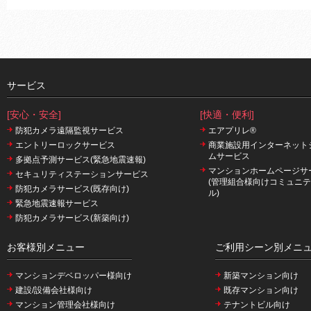
サービス
[安心・安全]
[快適・便利]
防犯カメラ遠隔監視サービス
エアプリレ®
エントリーロックサービス
商業施設用インターネット
ムサービス
多拠点予測サービス(緊急地震速報)
マンションホームページサ
セキュリティステーションサービス
(管理組合様向けコミュニ
防犯カメラサービス(既存向け)
ル)
緊急地震速報サービス
防犯カメラサービス(新築向け)
お客様別メニュー
ご利用シーン別メニ
マンションデベロッパー様向け
新築マンション向け
建設/設備会社様向け
既存マンション向け
マンション管理会社様向け
テナントビル向け