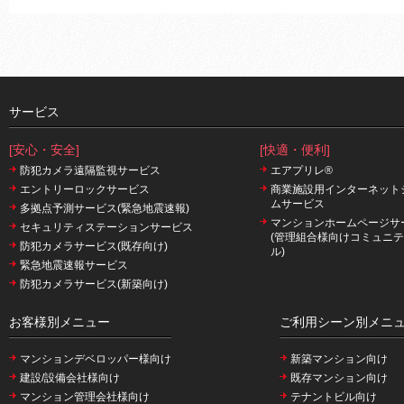
サービス
[安心・安全]
[快適・便利]
防犯カメラ遠隔監視サービス
エアプリレ®
エントリーロックサービス
商業施設用インターネット
ムサービス
多拠点予測サービス(緊急地震速報)
マンションホームページサ
セキュリティステーションサービス
(管理組合様向けコミュニ
防犯カメラサービス(既存向け)
ル)
緊急地震速報サービス
防犯カメラサービス(新築向け)
お客様別メニュー
ご利用シーン別メニ
マンションデベロッパー様向け
新築マンション向け
建設/設備会社様向け
既存マンション向け
マンション管理会社様向け
テナントビル向け